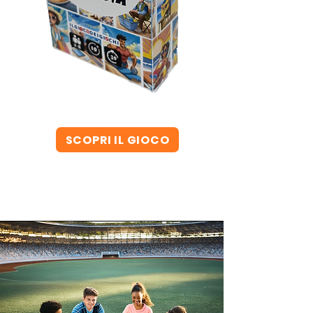
SCOPRI IL GIOCO