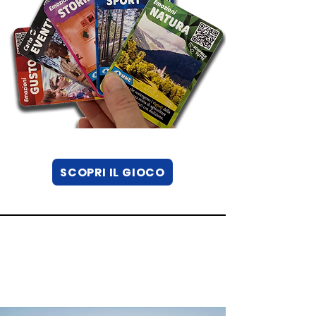
SCOPRI IL GIOCO