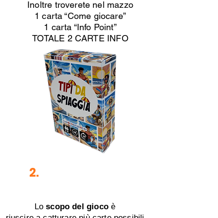
Inoltre troverete nel mazzo
1 carta “Come giocare”
1 carta “Info Point”
TOTALE 2 CARTE INFO
2.
Scopo del gioco
Lo
scopo del gioco
è
riuscire a catturare
più carte possibili