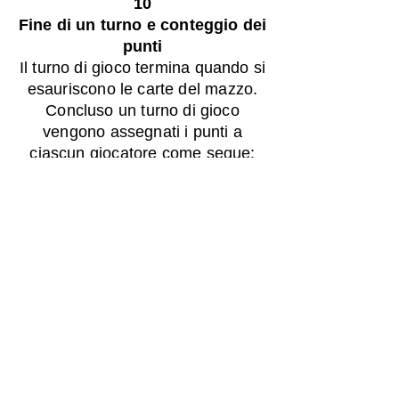
10
Fine di un turno e conteggio dei
punti
Il turno di gioco termina quando si
esauriscono le carte del mazzo.
C
oncluso un turno di gioco
vengono assegnati i punti a
ciascun giocatore come segue:
Punti dati dalle carte conquistate
ogni carta Tipi da spiaggia
vale
1
punto
ogni
carta
Speciale
vale
3 punti
Punti bonus
Ogni 4 carte T
ipo da spiaggia
della stessa serie (
Pesciolino,
Gabbiani, Sole, Luna
)
2
punti
Per ogni coppia di carte che,
unendo le foto sul retro delle
carte, forma una spiaggia
2